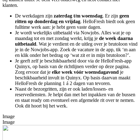
klanten.
De werkdagen zijn
zaterdag t/m woensdag
. Er zijn
geen
ritten op donderdag en vrijdag
. HelloFresh biedt ook geen
fulltime werk aan: je hebt geen vaste dagen.
Je wordt wekelijks uitbetaald via Nowjobs. Alles wat je op
maandag tot en met zondag werkt, krijg je
de week daarna
uitbetaald
. Wat je verdient en de uitleg over je brutoloon vind
je in de Nowjobs-app. Zoek de vacature in de app, tik ‘m aan
en klik onder het bedrag op ‘wat zit er in mijn brutoloon?’.
Je geeft zelf je beschikbaarheid door via de HelloFresh-app
Quinyx, op basis van de richtlijnen verder op deze pagina.
Zorg ervoor dat je
elke week vóór woensdagavond
je
beschikbaarheid invult in Quinyx. Op basis daarvan maakt
HelloFresh de planning 1 á 2 dagen van tevoren.
Naast de bezorgritten, zijn er ook laden/lossen- en
reservediensten. Je helpt dan met het inpakken van de bussen
en staat ready om eventueel een afgemelde rit over te nemen.
Ook dit hoort bij het werk.
Image
Image