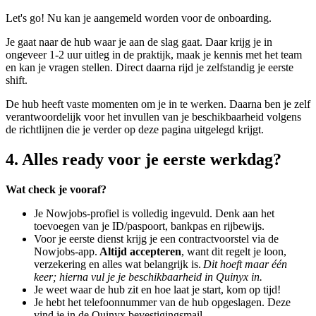
Let's go! Nu kan je aangemeld worden voor de onboarding.
Je gaat naar de hub waar je aan de slag gaat. Daar krijg je in
ongeveer 1-2 uur uitleg in de praktijk, maak je kennis met het team
en kan je vragen stellen. Direct daarna rijd je zelfstandig je eerste
shift.
De hub heeft vaste momenten om je in te werken. Daarna ben je zelf
verantwoordelijk voor het invullen van je beschikbaarheid volgens
de richtlijnen die je verder op deze pagina uitgelegd krijgt.
4. Alles ready voor je eerste werkdag?
Wat check je vooraf?
Je
Nowjobs
-profiel is volledig ingevuld. Denk aan het
toevoegen van je ID/paspoort, bankpas en rijbewijs.
Voor je eerste dienst krijg je een contractvoorstel via de
Nowjobs
-app.
Altijd accepteren
, want dit regelt je loon,
verzekering en alles wat belangrijk is.
Dit hoeft maar één
keer; hierna vul je je beschikbaarheid in
Quinyx
in.
Je weet waar de hub zit en hoe laat je start, kom op tijd!
Je hebt het telefoonnummer van de hub opgeslagen. Deze
vind je in de
Quinyx
bevestigingsmail.