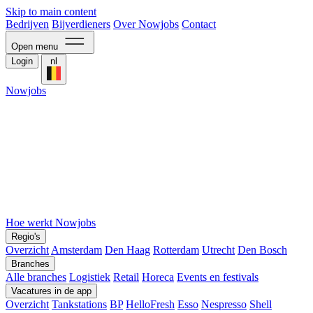
Skip to main content
Bedrijven
Bijverdieners
Over Nowjobs
Contact
Open menu
Login
nl
Nowjobs
Hoe werkt Nowjobs
Regio's
Overzicht
Amsterdam
Den Haag
Rotterdam
Utrecht
Den Bosch
Branches
Alle branches
Logistiek
Retail
Horeca
Events en festivals
Vacatures in de app
Overzicht
Tankstations
BP
HelloFresh
Esso
Nespresso
Shell