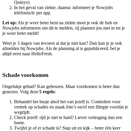
Quinyx
)
In het geval van ziekte, daarna: informeer je
Nowjobs
telefonisch/ per app.
Let op:
Als je weer beter bent na ziekte moet je ook de hub en
Nowjobs
informeren om dit te melden, zij plannen jou niet in tot je
je weer beter meldt!
Weet je 3 dagen van tevoren al dat je niet kan? Dan kan je je ook
afmelden bij
Nowjobs
. Als de planning al is gepubliceerd, bel je
altijd eerst naar
HelloFresh
.
Schade voorkomen
Ongelukje gehad? Kan gebeuren. Maar voorkomen is beter dan
genezen. Volg deze
5 regels:
Behandel het busje alsof het van jezelf is. Controleer voor
vertrek op schades en maak foto’s en/of een filmpje voordat je
wegrijdt.
Check jezelf: rijd je niet te hard? Liever vertraging dan een
boete.
Twijfel je of er schade is? Stap uit en kijk – beter één keer